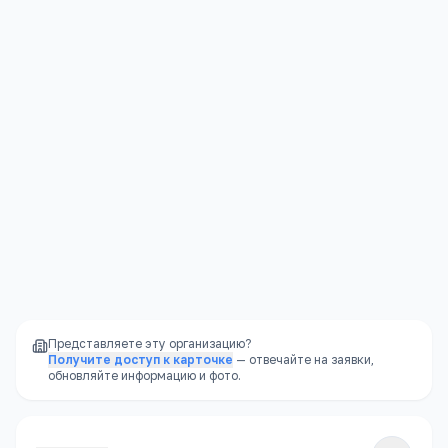
Журналистика
Очная
42.03.02
Контакты
Подробнее →
Новосибирская область, г. Новосибирск,ул.
Пирогова, д. 2
+7(383) 330
…
показать
rector@nsu.ru
www.nsu.ru
Представляете эту организацию?
Получите доступ к карточке
— отвечайте на заявки,
обновляйте информацию и фото.