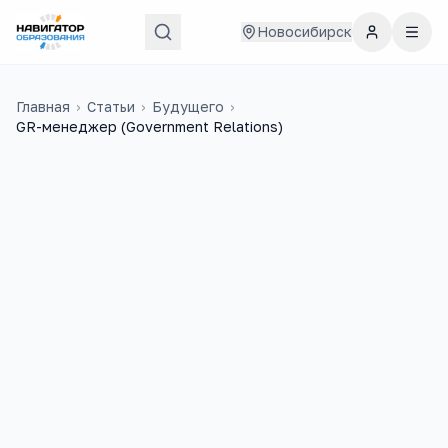
Новосибирск
Главная
›
Статьи
›
Будущего
›
GR-менеджер (Government Relations)
19
6
учебных заведений
ЕГЭ-предметов