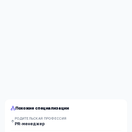
Я согласен(а) на обработку моих персональных данных и
публикацию
комментария
после модерации в соответствии
с
Политикой конфиденциальности
.
Отправить
Похожие специализации
РОДИТЕЛЬСКАЯ ПРОФЕССИЯ
PR-менеджер